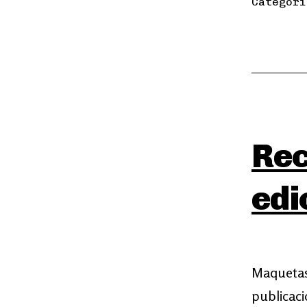
Categor
Rec
edi
Maquetas 
publicaci