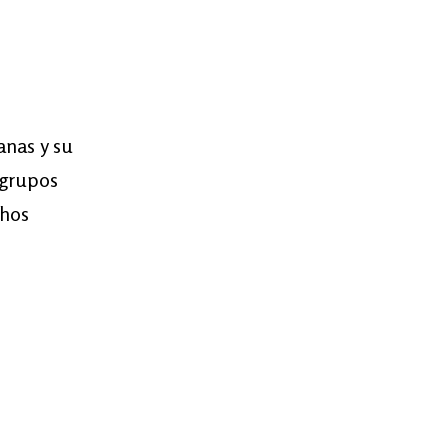
anas y su
 grupos
chos