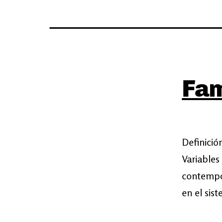
Fam
Definició
Variables 
contempo
en el sis