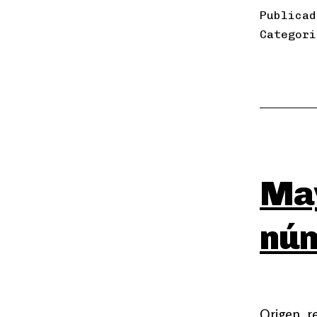
Publica
Categor
May
núm
Origen, r