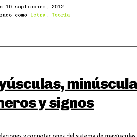
do
10 septiembre, 2012
izado como
Letra
,
Teoría
úsculas, minúscula
eros y signos
elaciones y connotaciones del sistema de mayúsculas 