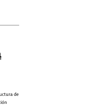
a
ructura de
ción