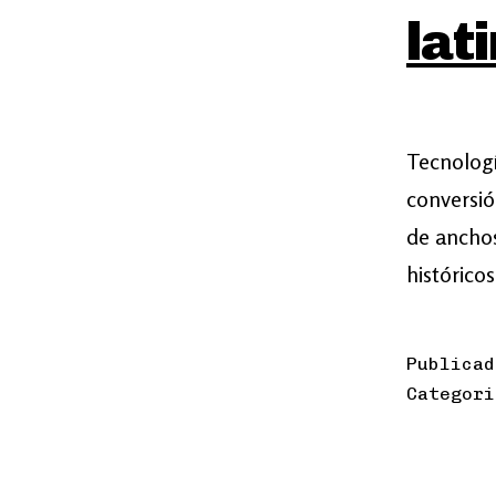
lat
Tecnologí
conversió
de ancho
histórico
Publica
Categor