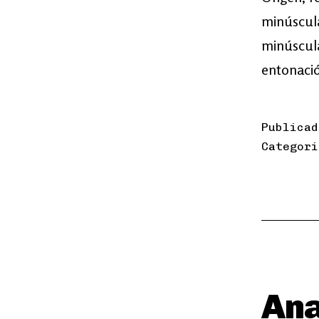
minúscula
minúscula
entonació
Publica
Categor
Ana