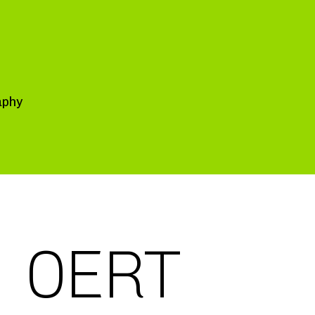
aphy
:
OERT