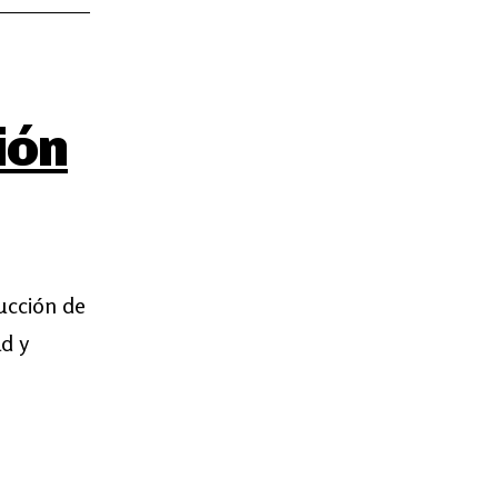
ión
ucción de
ad y