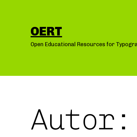
Saltar
al
contenido
OERT
Open Educational Resources for Typogr
Autor