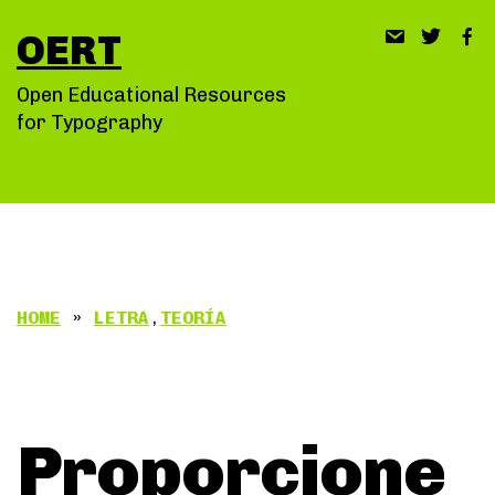
Saltar
OERT
al
contenido
Open Educational Resources
for Typography
HOME
»
LETRA
,
TEORÍA
Proporcione