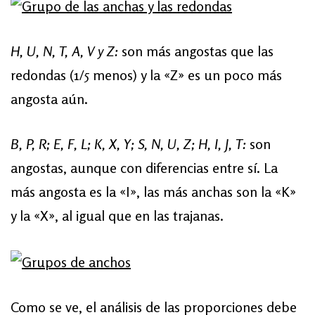
H, U, N, T, A, V y Z:
son más angostas que las
redondas (1/5 menos) y la «Z» es un poco más
angosta aún.
B, P, R; E, F, L; K, X, Y; S, N, U, Z; H, I, J, T:
son
angostas, aunque con diferencias entre sí. La
más angosta es la «I», las más anchas son la «K»
y la «X», al igual que en las trajanas.
Como se ve, el análisis de las proporciones debe