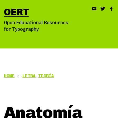
Saltar
OERT
al
contenido
Open Educational Resources
for Typography
HOME
»
LETRA
,
TEORÍA
Anatomía