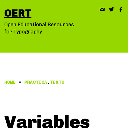
Saltar
OERT
al
contenido
Open Educational Resources
for Typography
HOME
»
PRÁCTICA
,
TEXTO
Variables