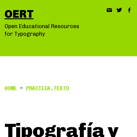
Saltar
OERT
al
contenido
Open Educational Resources
for Typography
HOME
»
PRÁCTICA
,
TEXTO
Tipografía y