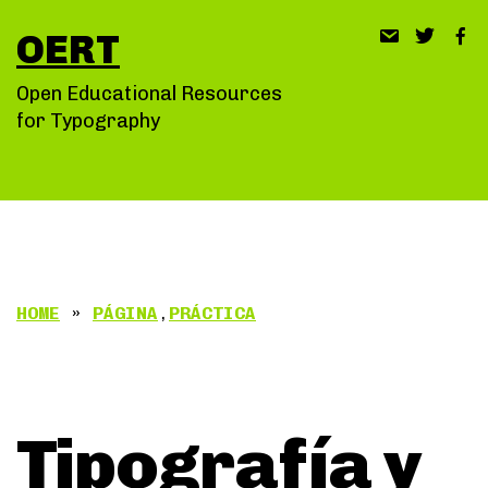
Saltar
OERT
al
contenido
Open Educational Resources
for Typography
HOME
»
PÁGINA
,
PRÁCTICA
Tipografía y