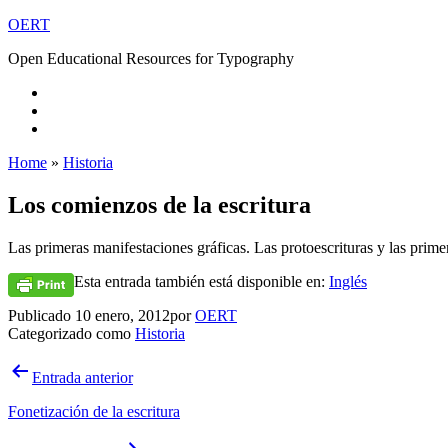
Saltar
OERT
al
Open Educational Resources for Typography
contenido
Home
»
Historia
Los comienzos de la escritura
Las primeras manifestaciones gráficas. Las protoescrituras y las prime
Esta entrada también está disponible en:
Inglés
Publicado
10 enero, 2012
por
OERT
Categorizado como
Historia
Navegación
Entrada anterior
de
Fonetización de la escritura
entradas