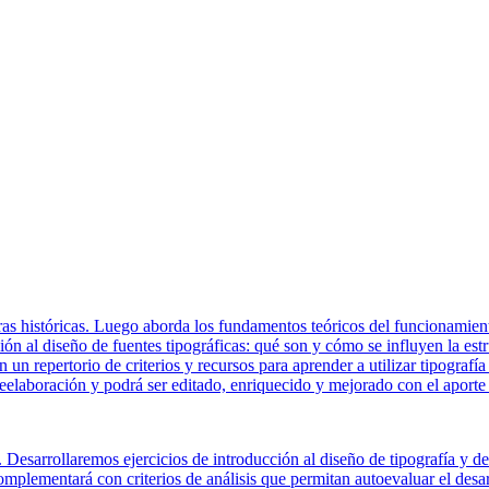
as históricas. Luego aborda los fundamentos teóricos del funcionamiento 
ón al diseño de fuentes tipográficas: qué son y cómo se influyen la estru
 repertorio de criterios y recursos para aprender a utilizar tipografía 
reelaboración y podrá ser editado, enriquecido y mejorado con el aporte 
s. Desarrollaremos ejercicios de introducción al diseño de tipografía y d
omplementará con criterios de análisis que permitan autoevaluar el desa