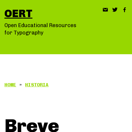
Saltar
OERT
al
contenido
Open Educational Resources
for Typography
HOME
»
HISTORIA
Breve