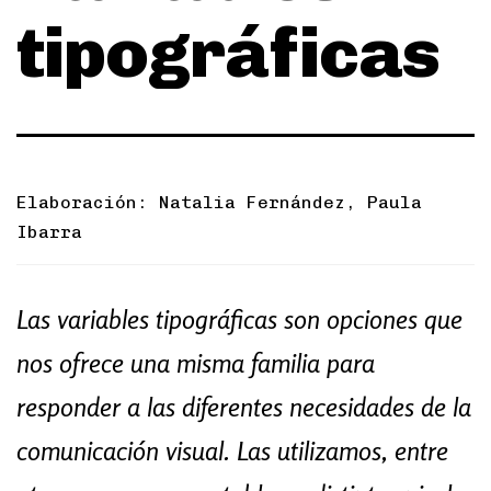
tipográficas
Elaboración: Natalia Fernández, Paula
Ibarra
Las va­ria­bles ti­po­grá­fi­cas son opciones que
nos ofrece una misma familia para
responder a las di­fe­ren­tes ne­ce­si­da­des de la
co­mu­ni­ca­ción vi­sual. Las utilizamos, entre