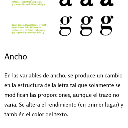
An­cho
En las va­ria­bles de an­cho, se pro­du­ce un cam­bio
en la es­truc­tu­ra de la le­tra tal que so­la­men­te se
mo­difican las pro­por­cio­nes, aun­que el tra­zo no
va­ría. Se al­te­ra el ren­di­mien­to (en pri­mer lu­gar) y
tam­bién el co­lor del tex­to.