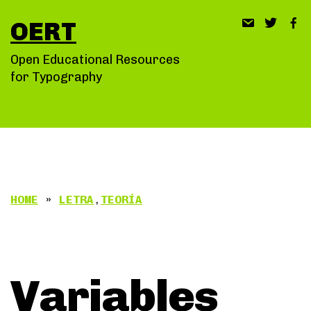
Saltar
OERT
al
contenido
Open Educational Resources
for Typography
HOME
»
LETRA
,
TEORÍA
Variables