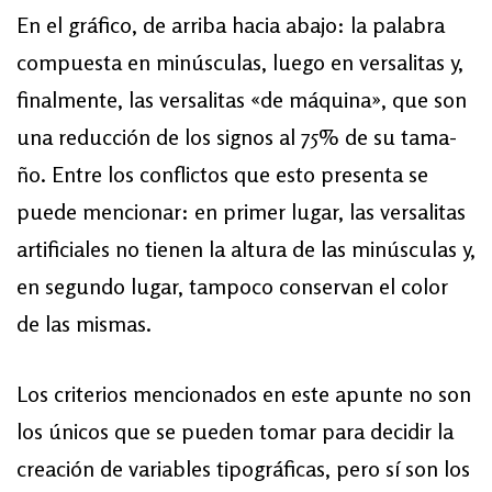
En el grá­fico, de arri­ba ha­cia aba­jo: la pa­la­bra
com­pues­ta en mi­nús­cu­las, lue­go en ver­sa­li­tas y,
final­men­te, las ver­sa­li­tas «de má­qui­na», que son
una re­duc­ción de los sig­nos al 75% de su ta­ma­
ño. En­tre los co­nflic­tos que es­to pre­sen­ta se
puede mencionar: en pri­mer lu­gar, las ver­sa­li­tas
ar­ti­ficiales no tie­nen la al­tu­ra de las mi­nús­cu­las y,
en se­gun­do lu­gar, tam­po­co con­ser­van el co­lor
de las mis­mas.
Los cri­te­rios men­cio­na­dos en es­te apun­te no son
los úni­cos que se pue­den to­mar pa­ra de­ci­dir la
crea­ción de va­ria­bles ti­po­gráficas, pe­ro sí son los