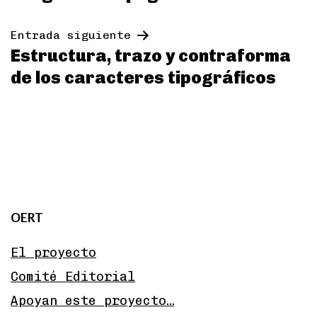
de
entradas
Entrada siguiente
Estructura, trazo y contraforma
de los caracteres tipográficos
OERT
El proyecto
Comité Editorial
Apoyan este proyecto…