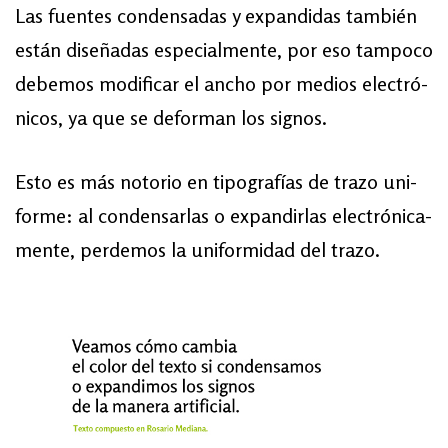
Las fuen­tes con­den­sa­das y ex­pan­di­das tam­bién
es­tán di­se­ña­das es­pe­cial­men­te, por eso tam­po­co
de­be­mos mo­di­ficar el an­cho por me­dios elec­tró­
ni­cos, ya que se de­for­man los sig­nos.
Es­to es más no­to­rio en ti­po­gra­fías de tra­zo uni­
for­me: al con­den­sar­las o ex­pan­dir­las elec­tró­ni­ca­
men­te, per­de­mos la uni­for­mi­dad del tra­zo.