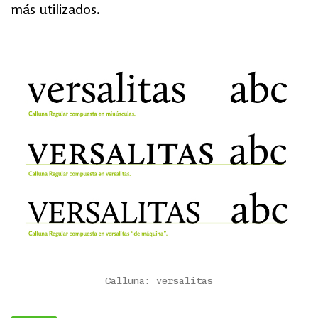
más uti­li­za­dos.
Calluna: versalitas