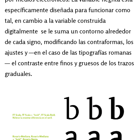
específica­mente di­se­ña­da pa­ra fun­cio­nar co­mo
tal, en cam­bio a la variable construida
digitalmente se le suma un contorno al­re­de­dor
de ca­da sig­no, modifican­do las contraformas, los
ajus­tes y —en el ca­so de las ti­po­gra­fías ro­ma­nas
— el con­tras­te en­tre finos y grue­sos de los trazos
graduales.