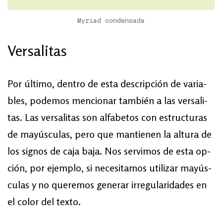
Myriad condensada
Ver­sa­li­tas
Por úl­ti­mo, den­tro de es­ta des­crip­ción de va­ria­
bles, po­de­mos men­cio­nar tam­bién a las ver­sa­li­
tas. Las ver­sa­li­tas son al­fa­be­tos con es­truc­tu­ras
de ma­yús­cu­las, pe­ro que man­tie­nen la al­tu­ra de
los sig­nos de ca­ja ba­ja. Nos ser­vi­mos de es­ta op­
ción, por ejem­plo, si ne­ce­si­ta­mos uti­li­zar ma­yús­
cu­las y no que­re­mos ge­ne­rar irre­gu­la­ri­da­des en
el co­lor del tex­to.