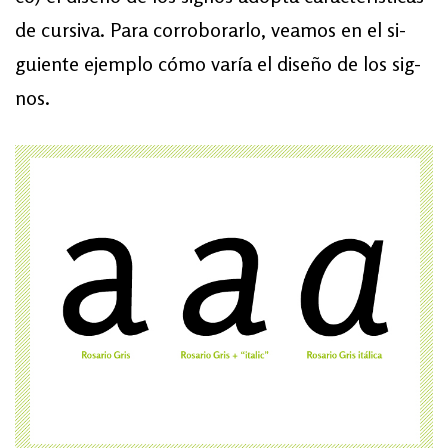
de cur­si­va. Pa­ra co­rro­bo­rar­lo, vea­mos en el si­
guien­te ejem­plo có­mo va­ría el di­se­ño de los sig­
nos.