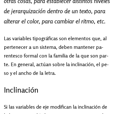
otras cosas, para es­ta­ble­cer dis­tin­tos ni­ve­les
de jerarquización den­tro de un tex­to, para
al­te­rar el co­lor, para cambiar el rit­mo, etc.
Las va­ria­bles ti­po­grá­fi­cas son ele­men­tos que, al
per­te­ne­cer a un sis­te­ma, de­ben man­te­ner pa­
ren­tes­co for­mal con la fa­mi­lia de la que son par­
te. En ge­ne­ral, ac­túan so­bre la in­cli­na­ción, el pe­
so y el an­cho de la le­tra.
In­cli­na­ción
Si las va­ria­bles de eje mo­difi­can la in­cli­na­ción de