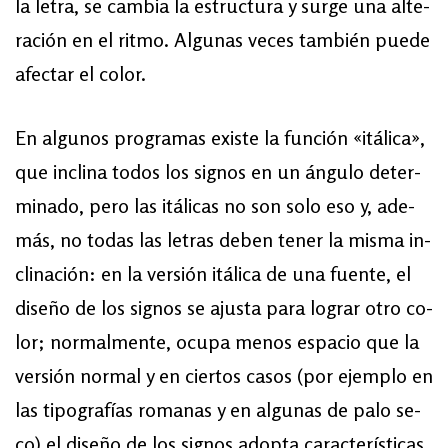
la le­tra, se cam­bia la es­truc­tu­ra y sur­ge una al­te­
ra­ción en el rit­mo. Al­gu­nas ve­ces tam­bién pue­de
afec­tar el co­lor.
En al­gu­nos pro­gra­mas exis­te la fun­ción «itá­li­ca»,
que in­cli­na to­dos los sig­nos en un án­gu­lo de­ter­
mi­na­do, pe­ro las itá­li­cas no son solo eso y, ade­
más, no to­das las le­tras de­ben te­ner la mis­ma in­
cli­na­ción: en la ver­sión itá­li­ca de una fuen­te, el
di­se­ño de los sig­nos se ajus­ta pa­ra lo­grar otro co­
lor; normalmente, ocu­pa me­nos es­pa­cio que la
ver­sión nor­mal y en cier­tos ca­sos (por ejem­plo en
las ti­po­gra­fías ro­ma­nas y en al­gu­nas de pa­lo se­
co) el di­se­ño de los sig­nos adop­ta ca­rac­te­rís­ti­cas