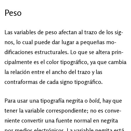
Pe­so
Las va­ria­bles de pe­so afec­tan al tra­zo de los sig­
nos, lo cual pue­de dar lu­gar a pe­que­ñas mo­
dificaciones es­truc­tu­ra­les. Lo que se al­te­ra prin­
ci­pal­men­te es el co­lor ti­po­gráfico, ya que cambia
la relación entre el ancho del trazo y las
contraformas de cada signo tipográfico.
Pa­ra usar una ti­po­gra­fía ne­gri­ta o
bold
, hay que
te­ner la va­ria­ble co­rres­pon­dien­te; no es con­ve­
nien­te con­ver­tir una fuen­te nor­mal en ne­gri­ta
por me­dios elec­tró­ni­cos. La va­ria­ble ne­gri­ta es­tá