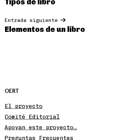
Tipos de libro
de
entradas
Entrada siguiente
Elementos de un libro
OERT
El proyecto
Comité Editorial
Apoyan este proyecto…
Preguntas Frecuentes