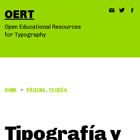
Saltar
OERT
al
contenido
Open Educational Resources
for Typography
HOME
»
PÁGINA
,
TEORÍA
Tipografía y