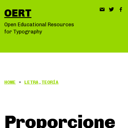
Saltar
OERT
al
contenido
Open Educational Resources
for Typography
HOME
»
LETRA
,
TEORÍA
Proporcione