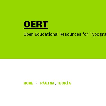
Saltar
al
contenido
OERT
Open Educational Resources for Typogr
HOME
»
PÁGINA
,
TEORÍA