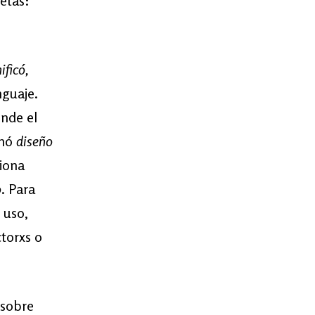
etas:
ificó,
nguaje.
onde el
inó
diseño
ciona
o
. Para
 uso,
torxs o
 sobre