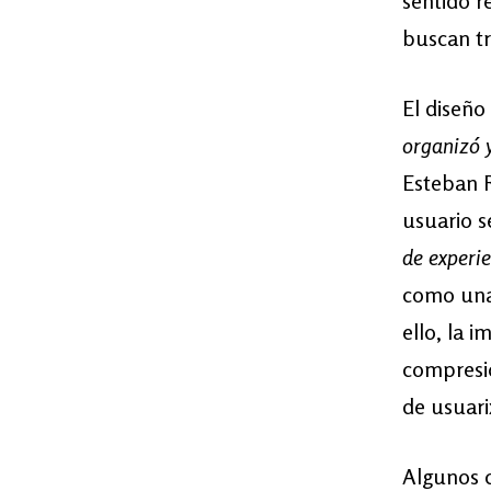
sentido r
buscan tr
El diseño
organizó 
Esteban R
usuario s
de experi
como una
ello, la 
compresió
de usuari
Algunos c