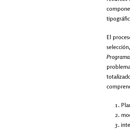
componer 
tipográfi
El proces
selección
Programa
problema 
totalizad
comprende
Pla
mod
int