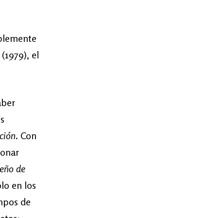
mplemente
(1979), el
aber
os
ción
. Con
ionar
seño de
lo en los
ampos de