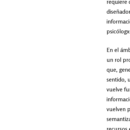
requiere 
diseñador
informaci
psicólogx
En el ámb
un rol pr
que, gene
sentido, 
vuelve fu
informaci
vuelven p
semantiza
recursos 