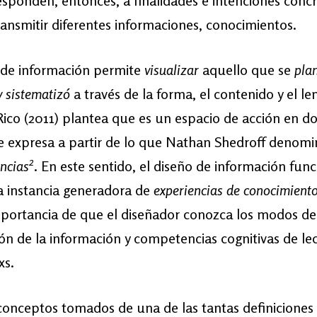
esponden, entonces, a finalidades e intenciones concr
ansmitir diferentes informaciones, conocimientos.
 de información permite
visualizar
aquello que se
plan
y sistematizó
a través de la forma, el contenido y el le
ico (2011) plantea que es un espacio de acción en d
e expresa a partir de lo que Nathan Shedroff denom
2
encias
. En este sentido, el diseño de información fun
 instancia generadora de
experiencias de conocimient
importancia de que el diseñador conozca los modos de
n de la información y competencias cognitivas de lec
xs.
onceptos tomados de una de las tantas definiciones