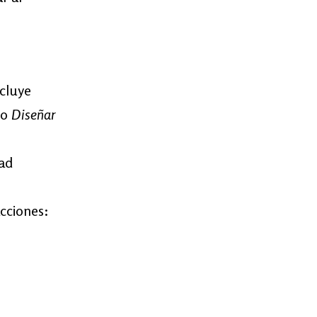
ncluye
ro
Diseñar
dad
cciones: