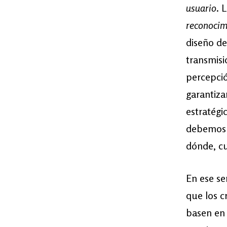
usuario
. 
reconocimi
diseño de
transmisi
percepció
garantiza
estratégi
debemos 
dónde, cu
En ese se
que los c
basen en 