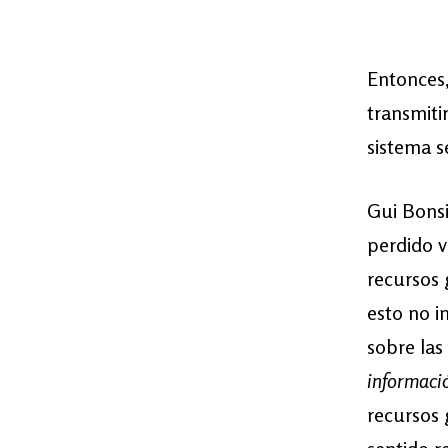
Entonces
transmiti
sistema s
Gui Bonsi
perdido vi
recursos 
esto no i
sobre las
informaci
recursos 