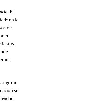
encia.
El
1
idad
en la
sos de
poder
sta área
onde
cemos,
 asegurar
rmación se
ctividad