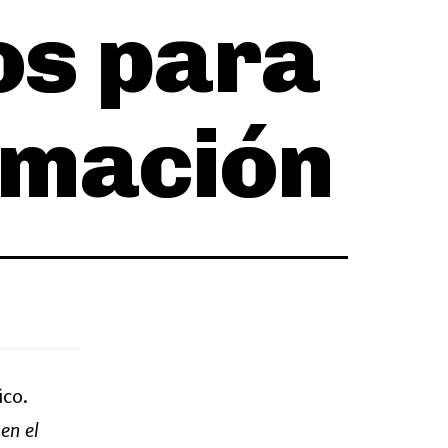
os para
ormación
ico.
en el