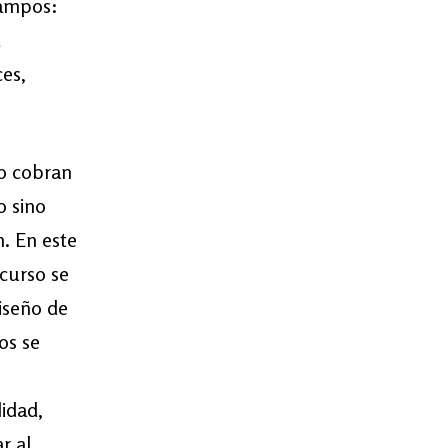
campos:
ces,
co cobran
o sino
n. En este
ecurso se
iseño de
os se
lidad,
r al