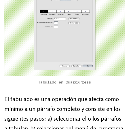
Tabulado en QuarkXPress
El tabulado es una operación que afecta como
mínimo a un párrafo completo y consiste en los
siguientes pasos: a) seleccionar el o los párrafos
a tabular; b) seleccionar del menú del programa