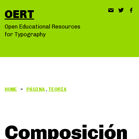
Saltar
OERT
al
contenido
Open Educational Resources
for Typography
HOME
»
PÁGINA
,
TEORÍA
Composición